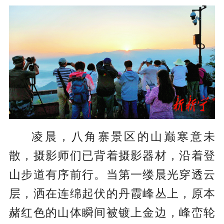
凌晨，八角寨景区的山巅寒意未
散，摄影师们已背着摄影器材，沿着登
山步道有序前行。当第一缕晨光穿透云
层，洒在连绵起伏的丹霞峰丛上，原本
赭红色的山体瞬间被镀上金边，峰峦轮