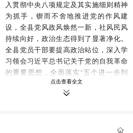
入贯彻中央八项规定及其实施细则精神
为抓手，锲而不舍地推进党的作风建
设，全县党风政风焕然一新，社风民风
持续向好，政治生态得到了显著净化。
全县党员干部要提高政治站位，深入学
习领会习近平总书记关于党的自我革命
的重要思想，全面落实“五个进一步到
点击查看全文
位”的重要要求，始终把中央八项规定作

为长期有效的铁规矩、硬杠杠，以实际
行动深刻领悟“两个确立”的决定性意义、
坚决做到“两个维护”。
