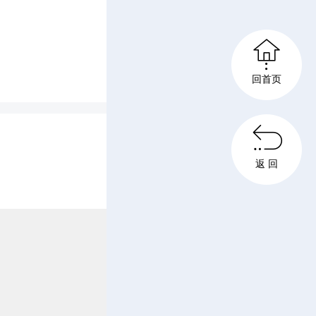
鲸鱼闹海

，感受两
回首页
解员讲述

返 回
与游客和
赠送签名