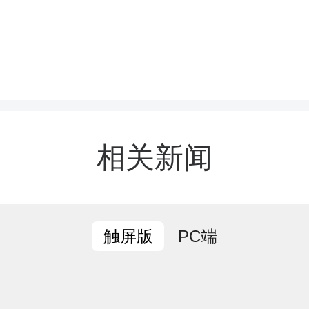
车，欣赏丹霞群峰争秀、
景色，沿夫夷江顺流而下
丽水、江风凉爽，聆听讲
相关新闻
地质地貌、人文故事，并
爱好者热心互动、拍照，
PC端
触屏版
球衣。