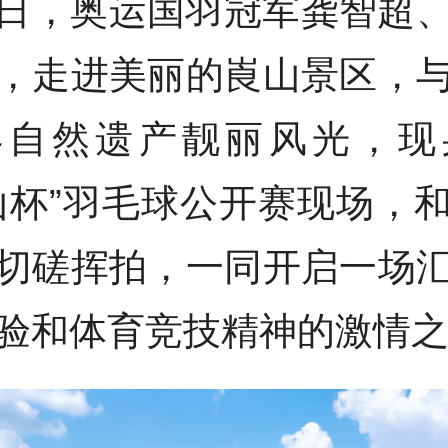
日，奥运国羽冠军龚智超
，走进美丽的崀山景区，
自然遗产靓丽风光，现身
山杯”羽毛球公开赛现场，
切磋挥拍，一同开启一场
验和体育竞技精神的激情