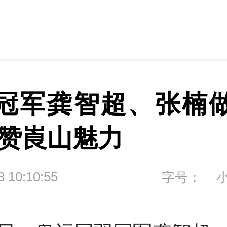
冠军龚智超、张楠
盛赞崀山魅力
8 10:10:55
字号：