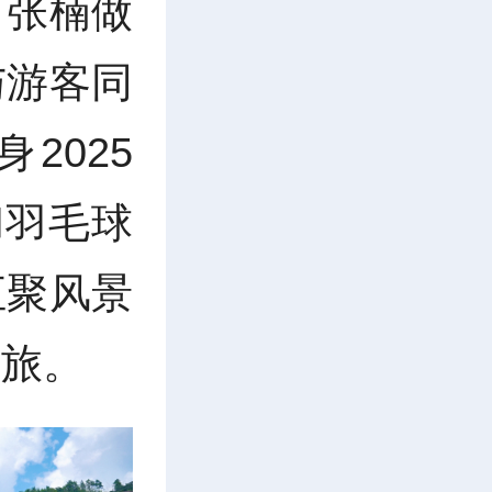
、张楠做
与游客同
2025
和羽毛球
汇聚风景
之旅。