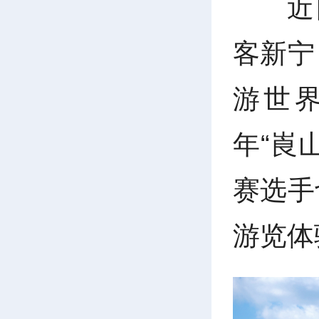
近
客新宁
游世界
年“崀
赛选手
游览体