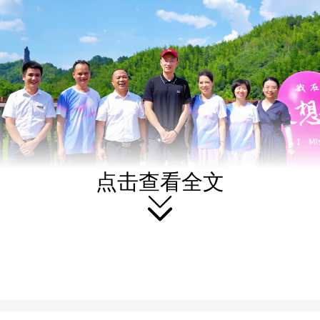
点击查看全文

崀山景区，龚智超、张楠
家湾和将军石等景点，乘