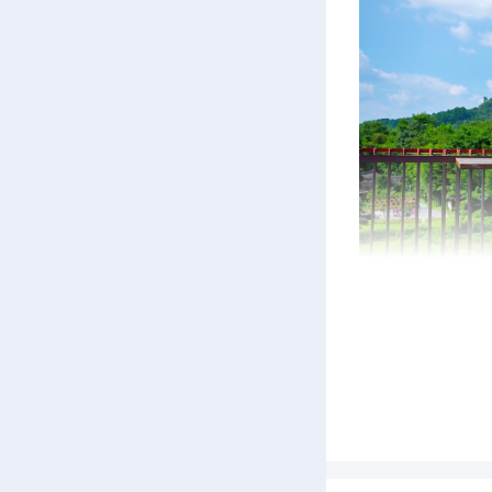
在
寨、何